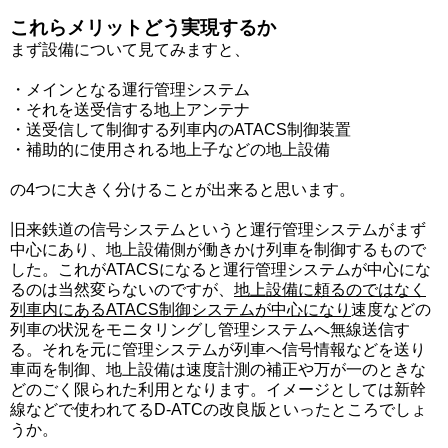
これらメリットどう実現するか
まず設備について見てみますと、
・メインとなる運行管理システム
・それを送受信する地上アンテナ
・送受信して制御する列車内のATACS制御装置
・補助的に使用される地上子などの地上設備
の4つに大きく分けることが出来ると思います。
旧来鉄道の信号システムというと運行管理システムがまず
中心にあり、地上設備側が働きかけ列車を制御するもので
した。これがATACSになると運行管理システムが中心にな
るのは当然変らないのですが、
地上設備に頼るのではなく
列車内にあるATACS制御システムが中心になり
速度などの
列車の状況をモニタリングし管理システムへ無線送信す
る。それを元に管理システムが列車へ信号情報などを送り
車両を制御、地上設備は速度計測の補正や万が一のときな
どのごく限られた利用となります。イメージとしては新幹
線などで使われてるD-ATCの改良版といったところでしょ
うか。