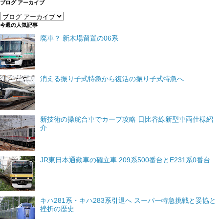
ブログ アーカイブ
今週の人気記事
廃車？ 新木場留置の06系
消える振り子式特急から復活の振り子式特急へ
新技術の操舵台車でカーブ攻略 日比谷線新型車両仕様紹
介
JR東日本通勤車の確立車 209系500番台とE231系0番台
キハ281系・キハ283系引退へ スーパー特急挑戦と妥協と
挫折の歴史