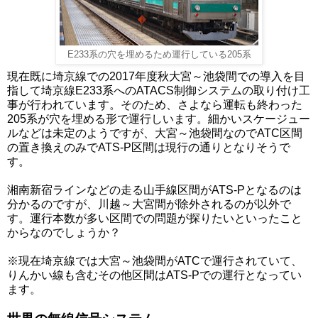
E233系の穴を埋めるため運行している205系
現在既に埼京線での2017年度秋大宮～池袋間での導入を目
指して埼京線E233系へのATACS制御システムの取り付け工
事が行われています。そのため、さよなら運転も終わった
205系が穴を埋める形で運行しいます。細かいスケージュー
ルなどは未定のようですが、大宮～池袋間なのでATC区間
の置き換えのみでATS-P区間は現行の通りとなりそうで
す。
湘南新宿ラインなどの走る山手線区間がATS-Pとなるのは
分かるのですが、川越～大宮間が除外されるのが以外で
す。運行本数が多い区間での問題が探りたいといったこと
からなのでしょうか？
※現在埼京線では大宮～池袋間がATCで運行されていて、
りんかい線も含むその他区間はATS-Pでの運行となってい
ます。