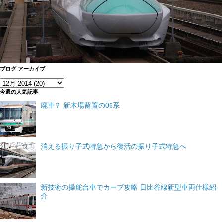
ブログ アーカイブ
今週の人気記事
廃車？ 新木場留置の06系
消える振り子式特急から復活の振り子式特急へ
新技術の操舵台車でカーブ攻略 日比谷線新型車両仕様紹
介