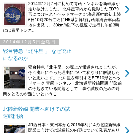
›
2014年12月7日に初めて青函トンネルを新幹線が
走り抜けました。 北斗星車内から撮影したED79
形につけられたヘッドマーク 北海道新幹線初上陸
6日10時20分ごろにH5系新幹線は函館総合車両基
地を出発し、30km/h以下の低速で走行し午前3時
には青函トンネ...
2014年12月5日金曜日
寝台特急「北斗星 」 なぜ廃止
になるのか
›
寝台特急「北斗星」の廃止が報道されましたが、
今回廃止に至った理由について私なりに解説した
いと思います。 北斗星を牽引するEF510形とヘッ
ドマーク 青函トンネル・北海道新幹線問題 開業前
の今起きている問題として工事や試験のための時
間をとるのが難しいというこ...
北陸新幹線 開業へ向けての試
運転開始
›
JR西日本・東日本から2015年3月14の北陸新幹線
開業に向けての試運転の内容について発表があり