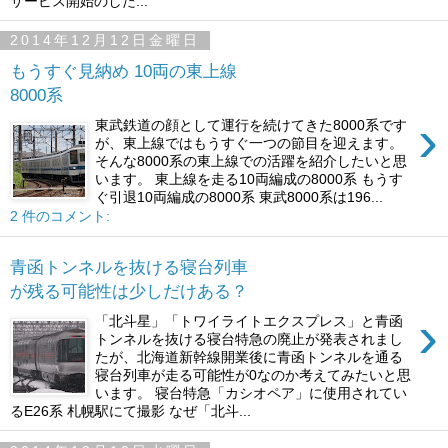
サービス開始のした...
2014年12月12日金曜日
もうすぐ見納め 10両の東上線
8000系
›
東武鉄道の顔として運行を続けてきた8000系です
が、東上線ではもうすぐ一つの節目を迎えます。
そんな8000系の東上線での活躍を紹介したいと思
います。 東上線を走る10両編成の8000系 もうす
ぐ引退10両編成の8000系 東武8000系は196...
2 件のコメント:
青函トンネルを抜ける寝台列車
が残る可能性は少しだけある？
›
「北斗星」「トワイライトエクスプレス」と青函
トンネルを抜ける寝台特急の廃止が発表されまし
たが、北海道新幹線開業後に青函トンネルを通る
寝台列車が走る可能性が0なのか考えてみたいと思
います。 寝台特急「カシオペア」に使用されてい
るE26系 札幌駅にて撮影 なぜ「北斗...