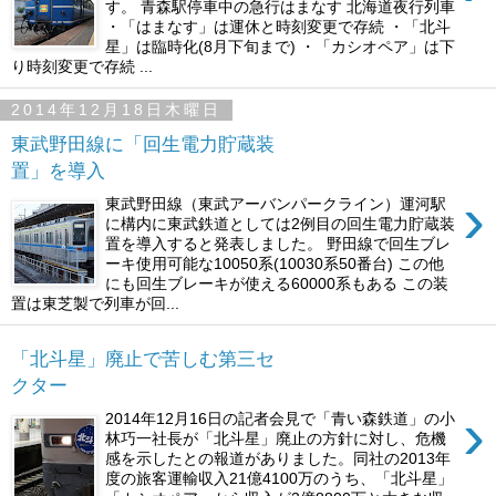
す。 青森駅停車中の急行はまなす 北海道夜行列車
・「はまなす」は運休と時刻変更で存続 ・「北斗
星」は臨時化(8月下旬まで) ・「カシオペア」は下
り時刻変更で存続 ...
2014年12月18日木曜日
東武野田線に「回生電力貯蔵装
置」を導入
›
東武野田線（東武アーバンパークライン）運河駅
に構内に東武鉄道としては2例目の回生電力貯蔵装
置を導入すると発表しました。 野田線で回生ブレ
ーキ使用可能な10050系(10030系50番台) この他
にも回生ブレーキが使える60000系もある この装
置は東芝製で列車が回...
「北斗星」廃止で苦しむ第三セ
クター
›
2014年12月16日の記者会見で「青い森鉄道」の小
林巧一社長が「北斗星」廃止の方針に対し、危機
感を示したとの報道がありました。同社の2013年
度の旅客運輸収入21億4100万のうち、「北斗星」