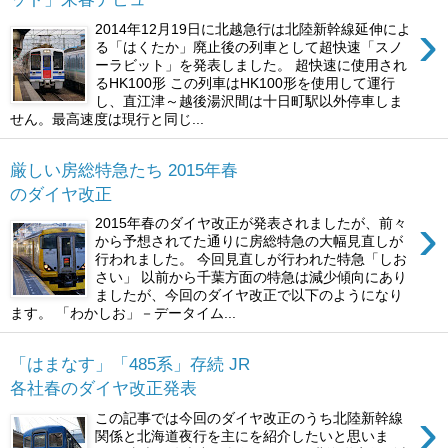
›
2014年12月19日に北越急行は北陸新幹線延伸によ
る「はくたか」廃止後の列車として超快速「スノ
ーラビット」を発表しました。 超快速に使用され
るHK100形 この列車はHK100形を使用して運行
し、直江津～越後湯沢間は十日町駅以外停車しま
せん。最高速度は現行と同じ...
厳しい房総特急たち 2015年春
のダイヤ改正
›
2015年春のダイヤ改正が発表されましたが、前々
から予想されてた通りに房総特急の大幅見直しが
行われました。 今回見直しが行われた特急「しお
さい」 以前から千葉方面の特急は減少傾向にあり
ましたが、今回のダイヤ改正で以下のようになり
ます。 「わかしお」－データイム...
「はまなす」「485系」存続 JR
各社春のダイヤ改正発表
›
この記事では今回のダイヤ改正のうち北陸新幹線
関係と北海道夜行を主にを紹介したいと思いま