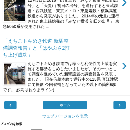
›
12月3日に2015年の元旦も「みなと横浜 初日の出
号」と「天覧山 初日の出号」を運行すると東武鉄
道・西武鉄道・東京メトロ・東急電鉄・横浜高速
鉄道から発表がありました。 2014年の元旦に運行
された東上線始発の「みなと横浜 初日の出号」 東
急5050系が使用された ...
「えちごトキめき鉄道 新駅整
備調査報告」と「はやぶさ2打
ち上げ成功」
›
えちごトキめき鉄道では様々な利便性向上策を実
施する姿勢をしめしたいましたが、その一つとし
て調査を進めていた新駅設置の調査報告を発表し
ました。 現在信越本線で運行中の115系 直江津駅
にて撮影 今回候補となっていたの以下の箇所6駅
です。 妙高はねうまライン(...
‹
›
ホーム
ウェブ バージョンを表示
ブログ内を検索