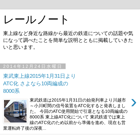
レールノート
東上線など身近な路線から最近の鉄道についての話題や気
になって調べたことを簡単な説明とともに掲載していきた
いと思います。
2014年12月24日水曜日
東武東上線2015年1月31日より
ATC化 さよなら10両編成の
8000系
›
東武鉄道は2015年1月31日の始発列車より川越市
～小川町間の信号装置をATC化すると発表しまし
た。 今回のATC使用開始で引退となる10両編成の
8000系 東上線ATC化について 東武鉄道では東上
線のATC化のため以前から準備を進め、現在も営
業運転終了後の深夜...