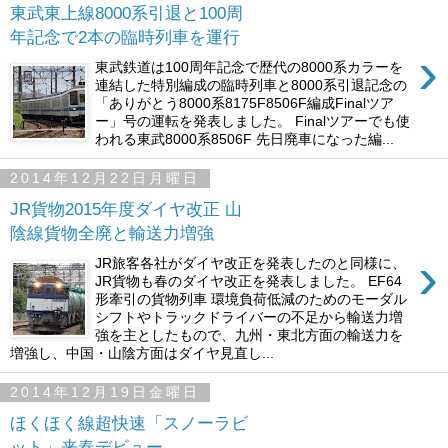
東武東上線8000系引退と100周
年記念で2本の臨時列車を運行
›
東武鉄道は100周年記念で歴代の8000系カラーを
連結した特別編成の臨時列車と8000系引退記念の
「ありがとう8000系8175F8506F編成Finalツア
ー」号の運転を発表しました。 Finalツアーでも使
われる東武8000系8506F 先日廃車になった編...
2014年12月22日月曜日
JR貨物2015年度ダイヤ改正 山
陰線貨物全廃と輸送力増強
›
JR旅客各社がダイヤ改正を発表したのと同様に、
JR貨物も春のダイヤ改正を発表しました。 EF64
形牽引の貨物列車 環境負荷低減のためのモーダル
シフトやトラックドライバーの不足から輸送力増
強を主としたもので、九州・東北方面の輸送力を
増強し、中国・山陰方面はダイヤ見直し...
2014年12月19日金曜日
ほくほく線超快速「スノーラビ
ット」来春デビュー