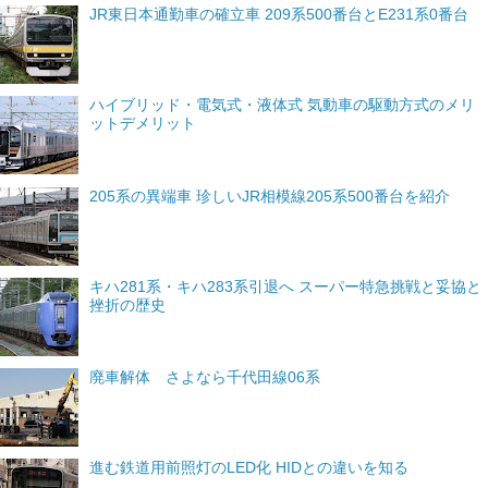
JR東日本通勤車の確立車 209系500番台とE231系0番台
ハイブリッド・電気式・液体式 気動車の駆動方式のメリ
ットデメリット
205系の異端車 珍しいJR相模線205系500番台を紹介
キハ281系・キハ283系引退へ スーパー特急挑戦と妥協と
挫折の歴史
廃車解体 さよなら千代田線06系
進む鉄道用前照灯のLED化 HIDとの違いを知る