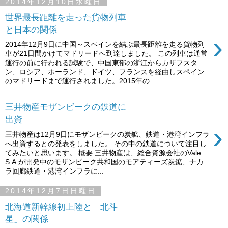
2014年12月10日水曜日
世界最長距離を走った貨物列車
と日本の関係
›
2014年12月9日に中国～スペインを結ぶ最長距離を走る貨物列
車が21日間かけてマドリードへ到達しました。 この列車は通常
運行の前に行われる試験で、中国東部の浙江からカザフスタ
ン、ロシア、ポーランド、ドイツ、フランスを経由しスペイン
のマドリードまで運行されました。2015年の...
三井物産モザンビークの鉄道に
出資
›
三井物産は12月9日にモザンビークの炭鉱、鉄道・港湾インフラ
へ出資するとの発表をしました。 その中の鉄道について注目し
てみたいと思います。 概要 三井物産は、総合資源会社のVale
S.A.が開発中のモザンビーク共和国のモアティーズ炭鉱、ナカ
ラ回廊鉄道・港湾インフラに...
2014年12月7日日曜日
北海道新幹線初上陸と「北斗
星」の関係