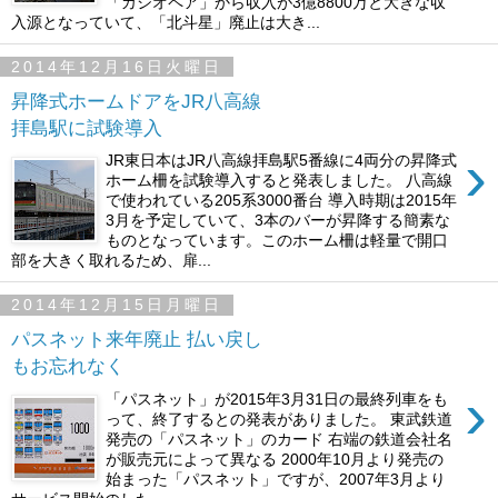
「カシオペア」から収入が3億8800万と大きな収
入源となっていて、「北斗星」廃止は大き...
2014年12月16日火曜日
昇降式ホームドアをJR八高線
拝島駅に試験導入
›
JR東日本はJR八高線拝島駅5番線に4両分の昇降式
ホーム柵を試験導入すると発表しました。 八高線
で使われている205系3000番台 導入時期は2015年
3月を予定していて、3本のバーが昇降する簡素な
ものとなっています。このホーム柵は軽量で開口
部を大きく取れるため、扉...
2014年12月15日月曜日
パスネット来年廃止 払い戻し
もお忘れなく
›
「パスネット」が2015年3月31日の最終列車をも
って、終了するとの発表がありました。 東武鉄道
発売の「パスネット」のカード 右端の鉄道会社名
が販売元によって異なる 2000年10月より発売の
始まった「パスネット」ですが、2007年3月より