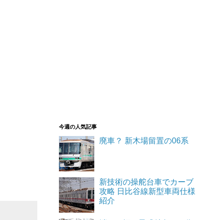
。こちら
保存でき
今週の人気記事
廃車？ 新木場留置の06系
青色です
新技術の操舵台車でカーブ
攻略 日比谷線新型車両仕様
紹介
が、ステ