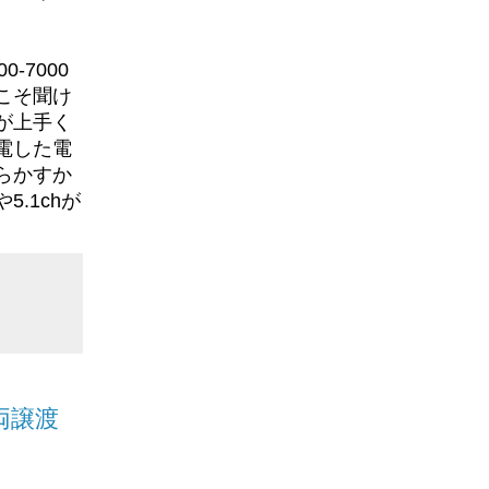
初の車両
7000
こそ聞け
が上手く
電した電
らかすか
.1chが
張です。
hz程度ま
果は小さ
両譲渡
いと思い