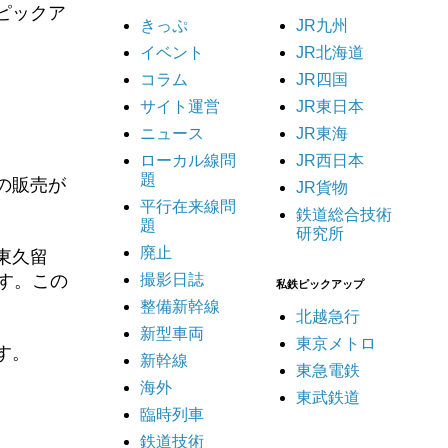
ピックア
きっぷ
JR九州
イベント
JR北海道
コラム
JR四国
サイト運営
JR東日本
ニュース
JR東海
ローカル線問
JR西日本
題
の販売が
JR貨物
平行在来線問
鉄道総合技術
題
研究所
廃止
東久留
撮影日誌
す。この
私鉄ピックアップ
整備新幹線
北越急行
新型車両
東京メトロ
す。
新幹線
東急電鉄
海外
東武鉄道
臨時列車
鉄道技術