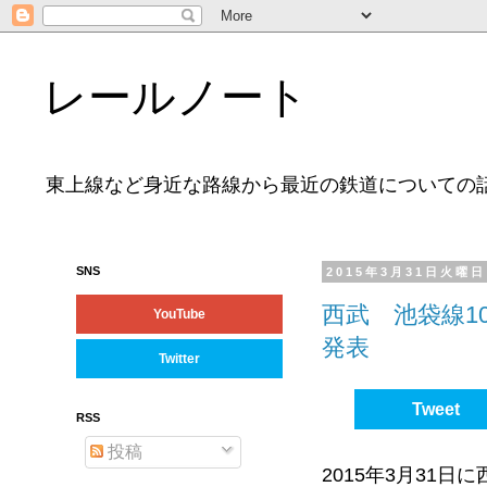
レールノート
東上線など身近な路線から最近の鉄道についての
SNS
2015年3月31日火曜日
西武 池袋線1
YouTube
発表
Twitter
Tweet
RSS
投稿
2015年3月31