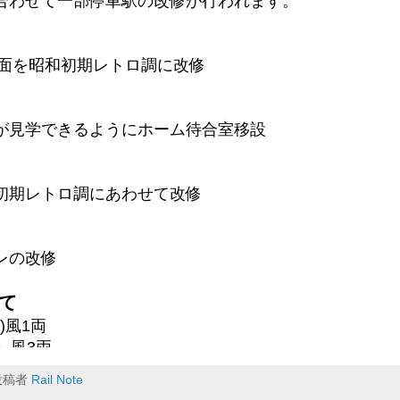
合わせて一部停車駅の改修が行われます。
からある12駅
0円分
内
床面を昭和初期レトロ調に改修
をデザインした150円分の乗車券で、全12種類あります
いうことで、数量制限はないようです。12駅分の硬券を
が見学できるようにホーム待合室移設
谷・仏子駅」で200円で販売されます。
車からでとても早いので気をつけてください。
初期レトロ調にあわせて改修
電車 運行
1編成
レの改修
日から
て
で使われている6000系が使用されます。通常カラーは
)風1両
塗り替えます。
）風3両
）風1両
ステンレス車の0番台と塗装アルミ者の50番台があります
投稿者
Rail Note