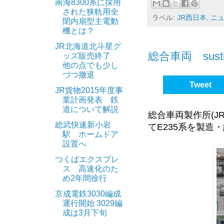
ンレスにラッピン
南海8300系に採用
された狭軌用全
であるため、他社線
ラベル:
JR西日本
,
ニ
「ＳＬ山口号」は
閉内扇型主電動
の客車は客車の中
機とは？
詳細については後
したものを使用し
JR北海道北斗星グ
細部はあまり似て
総合車両 sus
ッズ販売終了
その他にもイベン
他の点でも少し
さい。
づつ撤退
それに対し今回新
西武池袋線につ
Tweet
今より似たものに
JR貨物2015年度事
西武池袋線は武蔵野
業計画発表 鉄
が、車体側面や屋
道について解説
開始したのが始ま
見た目だけでなく
総合車両製作所(J
総武快速新小岩
てE235系を製造
その後、「本川越
駅 ホームドア
車両の運行開始は
設置へ
る形で現在の西武
予定です。
つくばエクスプレ
ス 高速化のた
なので、会社とし
また、この運行開始
め2年間徐行
というちょっとや
し、運行できるよ
京成電鉄3030編成
の牽引機として使わ
運行開始 3029編
Tweet
成は3月下旬