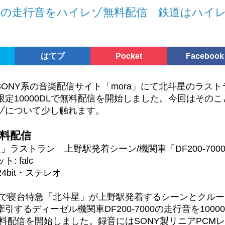
は総合車両が開発した次世代型ステンレス車両のことです。
00の走行音をハイレゾ無料配信 鉄道はハイ
みの軽量化
による強度向上
はてブ
Pocket
Facebook
ンテナンス性向上(オプション扱い？)
作工数・費用削減
日にSONY系の音楽配信サイト「mora」にて北斗星のラス
・・・車内に「コの字」に配置された手すり兼補強棒
が限定10000DLで無料配信を開始しました。今回はその
ゾについて少し触れます。
挙げています。
無料配信
50系ベース試験車両1両
」ラストラン 上野駅発着シーン/機関車「DF200-700
EV-E301系
 falc
ハイブリッド気道車HB-E210系
/24bit・ステレオ
sustina」の技術を使用してつくられた車両は3車種です
もで寝台特急「北斗星」が上野駅発着するシーンとクル
ベースの試作車以外はローカル線としての色合いが強い路
するディーゼル機関車DF200-7000の走行音を10000
までの車両は元東急車輛の工場である横浜の工場で作ら
無料配信を開始しました。録音にはSONY製リニアPCM