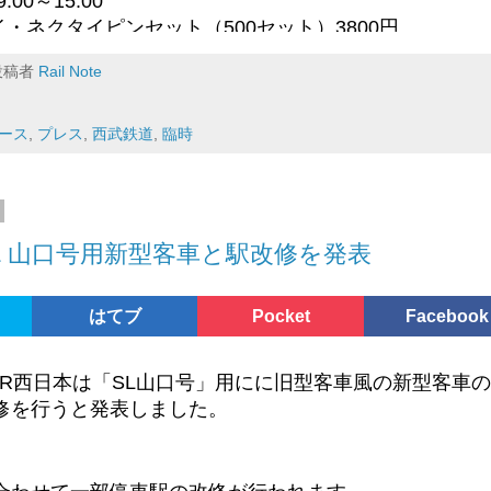
:00～15:00
タイ・ネクタイピンセット（500セット）3800円
ーツタオル(1500枚)1500円
投稿者
Rail Note
合わせて記念グッズの販売も行われます。
ース
,
プレス
,
西武鉄道
,
臨時
開業100周年 記念乗車券
4月12日初電から7月20日17:00まで
同日
Ｌ山口号用新型客車と駅改修を発表
所沢・飯能駅
はてブ
Pocket
Facebook
ット(一人5セットまで)
日にJR西日本は「SL山口号」用にに旧型客車風の新型客車
で「池袋から470円」「東長崎から150円」「西所沢から
修を行うと発表しました。
で「仏子から170円」分の四枚の硬券がセットです。
り