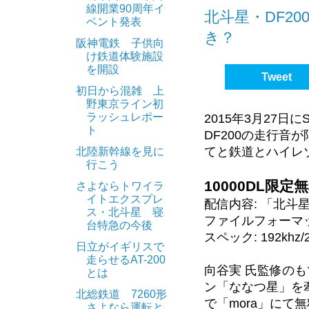
線開業90周年イ
「sustina」
北斗星・DF2
ベント発表
き？
阪神電鉄 子供向
・アルミ車両の並
け鉄道体験施設
・内装ロールバー
を開設
Tweet
・レーザー溶接メ
初日から混雑 上
・簡略化による製
野東京ライン初
ラッシュレポー
2015年3月27
※内装ロールバー
ト
DF200の走行音
てと鉄道とハイレ
北陸新幹線を見に
などのメリットを
行こう
10000DL限定
さよならトワイラ
・東急東横線用50
イトエクスプレ
配信内容: 「北斗星
・烏山線用地区電池車
ス・北斗星 寝
ファイルフォーマット:
台特急の今後
・仙石東北ライン用
スペック: 192khz
日立がイギリスで
走らせるAT-200
E235系までに「
向谷実 氏監修の
とは
である5000系
ン「ななつ星」を牽引
両です。また、今
北総鉄道 7260形
で「mora」にて
さよなら運転と