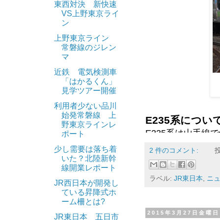
Tweet
東西対決 新快速
VS上野東京ライ
ン
上野東京ライン
常磐線のジレン
マ
近鉄 電気検測車
「はかるくん」
見学ツアー開催
利用者少ない品川
始発常磐線 上
E235系につい
野東京ラインレ
E235系は山手線
ポート
した。11両1編成
少し需要は落ち着
2 件のコメント:
いた？北陸新幹
3月26日に新潟
線開業レポート
ラベル:
JR東日本
,
ニ
両センターへ運ば
JR西日本が開発し
い2015年秋ごろ
ている昇降式ホ
ーム柵とは?
2015年3月27日金曜日
「sutina」
JR東日本 五日市