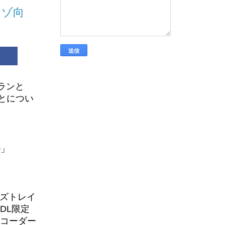
レゾ向
トランと
ことについ
0」
。試験車両
ーズトレイ
線向けの車
DL限定
れていま
レコーダー