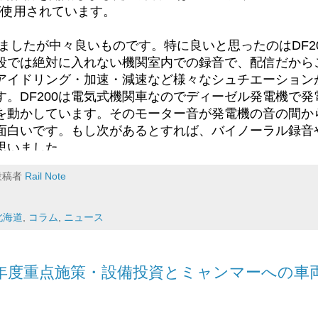
235系はJR東日本の工場であった新津工場で作られた
」が使用されています。
ましたが中々良いものです。特に良いと思ったのはDF200-
はてブ
Pocket
Facebook
段では絶対に入れない機関室内での録音で、配信だから
アイドリング・加速・減速など様々なシュチエーション
す。DF200は電気式機関車なのでディーゼル発電機で発
を動かしています。そのモーター音が発電機の音の間か
白いです。もし次があるとすれば、バイノーラル録音や5
思いました。
に向いてる？
投稿者
Rail Note
ていると思います。
北海道
,
コラム
,
ニュース
主に二種類あります。周波数とダイナミックレンジの拡
常CDが約20khzのところ、1チャンネルあたり最大48k
ただ、20khz以上は人間はほとんど聞き取れないので効
15年度重点施策・設備投資とミャンマーへの車
ミックレンジですが、こちらは鉄道の録音で効果が大き