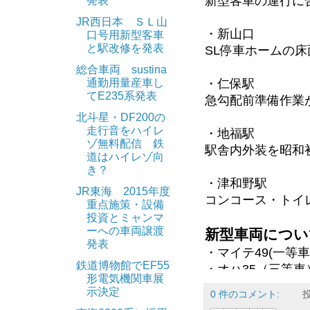
新型客車の運行に
発表
販売場所: 開業時
JR西日本 ＳＬ山
販売金額: 大人15
・新山口
口号用新型客車
販売数: 発売期間
と駅改修を発表
SL停車ホームの
総合車両 sustina
発売駅の古い駅舎
通勤用量産車し
・仁保駅
は期間内の販売と
てE235系発表
急勾配前準備作業
る専用台紙が「保
北斗星・DF200の
走行音をハイレ
・地福駅
発売時刻が始発電
ゾ無料配信 鉄
駅舎内外装を昭和
道はハイレゾ向
き？
黄色い6000系
・津和野駅
JR東海 2015年度
使用車両: 6000系
コンコース・トイ
重点施策・設備
運行開始: 4月18
投資とミャンマ
ーへの車両譲渡
新型車両につい
地下鉄乗り入れ用
発表
・マイテ49(一等車
が、これを黄色に
鉄道博物館でEF55
・オハ35（三等車
形電気機関車展
・オハ31（三等車
示決定
6000系は無塗装
0 件のコメント:
計5両1編成