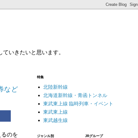
していきたいと思います。
特集
北陸新幹線
券など
北海道新幹線・青函トンネル
東武東上線 臨時列車・イベント
東武東上線
東武越生線
えるのを
ジャンル別
JRグループ