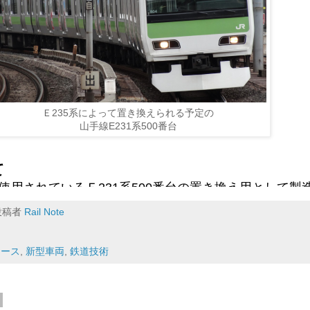
はてブ
Pocket
Facebook
Ｅ235系によって置き換えられる予定の
山手線E231系500番台
て
で使用されているＥ231系500番台の置き換え用として製
のうち10両が新規製造車両・1両が改造車両です。
投稿者
Rail Note
県新津市の工場より品川にある山手線の車両基地である東
ュース
,
新型車両
,
鉄道技術
れました。2014年に発表された内容によると、今後走
から山手線で営業運転を行う予定です。
と量産について