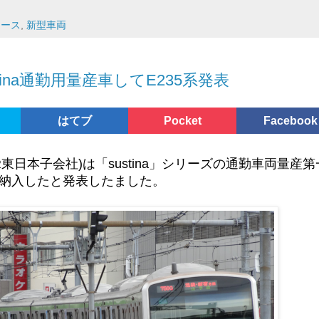
グするのかアルミに塗装するのかも注目です。地下鉄乗
での東急5050系Hikarie号とのツーショットも期待で
ュース
,
新型車両
山口線「新山口～津和野」間で運行されているSL列車で
では比較的新しい形式の12系客車を古い車両に似せて塗
日発表があるそうです。
ています。改造車両であるためパッと見の印象では似て
いません。
tina通勤用量産車してE235系発表
トなどがあるので、西武鉄道ホームページにて確認して
しく作られる車両の外観は発表されたCGイメージを見
いて
はてブ
Pocket
Facebook
なりそうです。台車こそヨーダンパー付きボルスタレス
鉄道(現西武鉄道)が「池袋～飯能」間を1915年4月15
根はかなり似せようとしているようです。新型車両にな
りです。
、乗り心地などの居住性も改善されると思います。
R東日本子会社)は「sustina」シリーズの通勤車両量産
・納入したと発表したました。
～国分寺」間などを運行していた西武鉄道を武蔵野鉄道
山口ディスティネーションキャンペーンにあわせた2017
鉄道となりました。
ての西武鉄道と企業名としての西武鉄道とでは歴史の長
にあわせて以前発表されていたD51形200号機の改修
やこしい事情もあります。
うになると思われます。D51運行開始により現在「山口
れているC56形160号機は引退の予定です。
はてブ
Pocket
Facebook