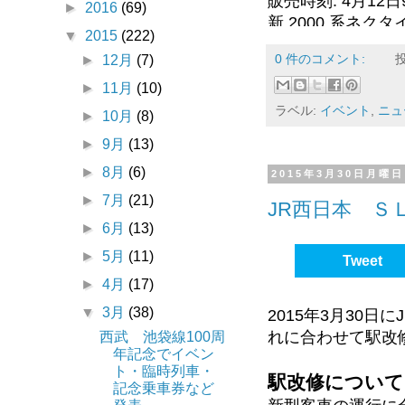
販売時刻: 4月12日9
►
2016
(69)
新 2000 系ネク
▼
2015
(222)
池袋線停車駅案内スポ
0 件のコメント:
►
12月
(7)
記念セレモニーに
►
11月
(10)
ラベル:
イベント
,
ニュ
►
10月
(8)
西武鉄道 池袋線
►
9月
(13)
販売期間: 2015年
►
8月
(6)
2015年3月30日月曜日
有効期間: 上記と
►
7月
(21)
JR西日本 Ｓ
セット販売
►
6月
(13)
販売場所: 池袋・
►
5月
(11)
Tweet
販売金額: 1000円
►
4月
(17)
販売数: 4150セ
▼
3月
(38)
2015年3月30
専用台紙と大人料金
れに合わせて駅改
西武 池袋線100周
円」分と子供料金
年記念でイベン
ト・臨時列車・
駅改修について
記念乗車券など
硬券乗車券ばら売