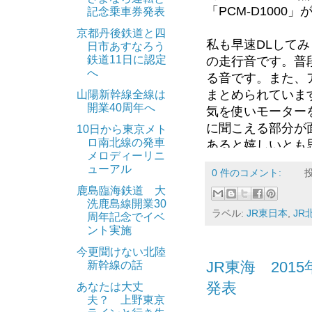
した。それに対しE
「PCM-D1000
記念乗車券発表
でもあります。
京都丹後鉄道と四
私も早速DLしてみ
日市あすなろう
Tweet
鉄道11日に認定
の走行音です。普
へ
る音です。また、
まとめられていま
山陽新幹線全線は
開業40周年へ
気を使いモーター
に聞こえる部分が面
10日から東京メト
ロ南北線の発車
あると嬉しいとも
メロディーリニ
鉄道はハイレゾ
ューアル
0 件のコメント:
率直に言って向い
鹿島臨海鉄道 大
洗鹿島線開業30
ラベル:
JR東日本
,
JR
ハイレゾの特徴は
周年記念でイベ
ント実施
周波数に関しては通
で収録できます。
今更聞けない北陸
いと思います。
JR東海 20
新幹線の話
発表
あなたは大丈
もう一つのダイナ
夫？ 上野東京