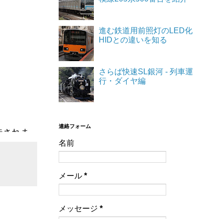
進む鉄道用前照灯のLED化
HIDとの違いを知る
さらば快速SL銀河 - 列車運
行・ダイヤ編
連絡フォーム
造されま
名前
京総合車
メール
*
行試験を行
メッセージ
*