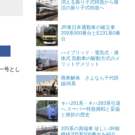
り入れ車
消える振り子式特急から復
きます。
活の振り子式特急へ
す。現在
装・改造
いても、
JR東日本通勤車の確立車
209系500番台とE231系0番
みてくだ
台
る限り、
ハイブリッド・電気式・液
台車です
体式 気動車の駆動方式のメ
日に運行
ることで
リットデメリット
第一号とし
廃車解体 さよなら千代田
が合併す
年9月の
線06系
さが違う
キハ281系・キハ283系引退
も完了
へ スーパー特急挑戦と妥協
号」など
と挫折の歴史
205系の異端車 珍しいJR相
模線205系500番台を紹介