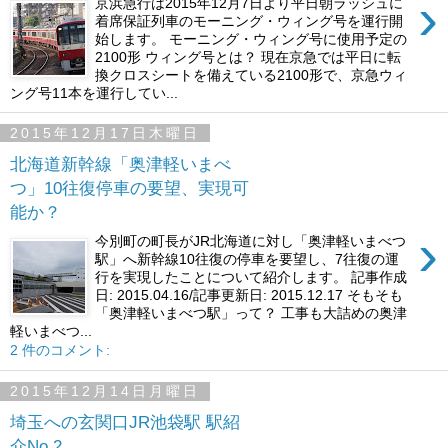
›
京浜急行は2015年12月7日より平日朝ラッシュに
着席保証列車のモーニング・ウィング号を運行開
始します。 モーニング・ウィング号に使用予定の
2100形 ウィング号とは？ 現在京急では平日に転
換クロスシートを備えている2100形で、京急ウィ
ング号11本を運行してい...
2015年12月17日木曜日
北海道新幹線「奥津軽いまべ
つ」10往復停車の要望、実現可
能か？
›
今別町の町長がJR北海道に対し「奥津軽いまべつ
駅」へ新幹線10往復の停車を要望し、7往復の運
行を実現したことについて紹介します。 記事作成
日: 2015.04.16/記事更新日: 2015.12.17 そもそも
「奥津軽いまべつ駅」って？ 工事も大詰めの奥津
軽いまべつ...
2 件のコメント:
2015年12月14日月曜日
埼玉への玄関口JR池袋駅 駅紹
介No.2