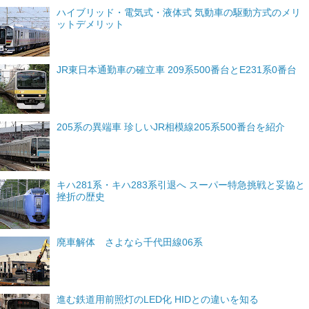
ハイブリッド・電気式・液体式 気動車の駆動方式のメリ
ットデメリット
JR東日本通勤車の確立車 209系500番台とE231系0番台
205系の異端車 珍しいJR相模線205系500番台を紹介
キハ281系・キハ283系引退へ スーパー特急挑戦と妥協と
挫折の歴史
廃車解体 さよなら千代田線06系
進む鉄道用前照灯のLED化 HIDとの違いを知る