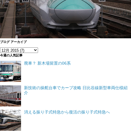
ブログ アーカイブ
今週の人気記事
廃車？ 新木場留置の06系
新技術の操舵台車でカーブ攻略 日比谷線新型車両仕様紹
介
消える振り子式特急から復活の振り子式特急へ