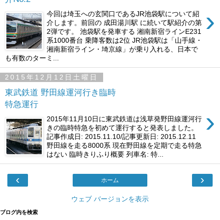
›
今回は埼玉への玄関口であるJR池袋駅について紹
介します。前回の 成田湯川駅 に続いて駅紹介の第
2弾です。 池袋駅を発車する 湘南新宿ラインE231
系1000番台 乗降客数は2位 JR池袋駅は「山手線・
湘南新宿ライン・埼京線」が乗り入れる、日本で
も有数のターミ...
2015年12月12日土曜日
東武鉄道 野田線運河行き臨時
特急運行
›
2015年11月10日に東武鉄道は浅草発野田線運河行
きの臨時特急を初めて運行すると発表しました。
記事作成日: 2015.11.10/記事更新日: 2015.12.11
野田線を走る8000系 現在野田線を定期で走る特急
はない 臨時きりふり概要 列車名: 特...
‹
›
ホーム
ウェブ バージョンを表示
ブログ内を検索