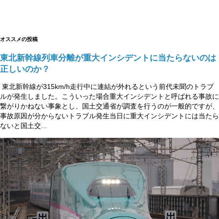
オススメの投稿
東北新幹線列車分離が重大インシデントに当たらないのは
正しいのか？
東北新幹線が315km/h走行中に連結が外れるという前代未聞のトラブ
ルが発生しました。こういった場合重大インシデントと呼ばれる事故に
繋がりかねない事象とし、国土交通省が調査を行うのが一般的ですが、
事故原因が分からないトラブル発生当日に重大インシデントには当たら
ないと国土交...