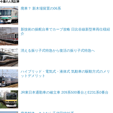
今週の人気記事
廃車？ 新木場留置の06系
新技術の操舵台車でカーブ攻略 日比谷線新型車両仕様紹
介
消える振り子式特急から復活の振り子式特急へ
ハイブリッド・電気式・液体式 気動車の駆動方式のメリ
ットデメリット
JR東日本通勤車の確立車 209系500番台とE231系0番台