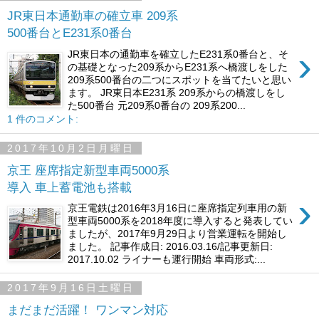
JR東日本通勤車の確立車 209系
500番台とE231系0番台
›
JR東日本の通勤車を確立したE231系0番台と、そ
の基礎となった209系からE231系へ橋渡しをした
209系500番台の二つにスポットを当てたいと思い
ます。 JR東日本E231系 209系からの橋渡しをし
た500番台 元209系0番台の 209系200...
1 件のコメント:
2017年10月2日月曜日
京王 座席指定新型車両5000系
導入 車上蓄電池も搭載
›
京王電鉄は2016年3月16日に座席指定列車用の新
型車両5000系を2018年度に導入すると発表してい
ましたが、2017年9月29日より営業運転を開始し
ました。 記事作成日: 2016.03.16/記事更新日:
2017.10.02 ライナーも運行開始 車両形式:...
2017年9月16日土曜日
まだまだ活躍！ ワンマン対応