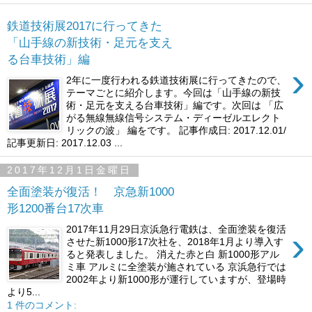
鉄道技術展2017に行ってきた
「山手線の新技術・足元を支え
る台車技術」編
›
2年に一度行われる鉄道技術展に行ってきたので、
テーマごとに紹介します。今回は「山手線の新技
術・足元を支える台車技術」編です。次回は 「広
がる無線無線信号システム・ディーゼルエレクト
リックの波」 編をです。 記事作成日: 2017.12.01/
記事更新日: 2017.12.03 ...
2017年12月1日金曜日
全面塗装が復活！ 京急新1000
形1200番台17次車
2017年11月29日京浜急行電鉄は、全面塗装を復活
›
させた新1000形17次社を、2018年1月より導入す
ると発表しました。 消えた赤と白 新1000形アル
ミ車 アルミに全塗装が施されている 京浜急行では
2002年より新1000形が運行していますが、登場時
より5...
1 件のコメント: