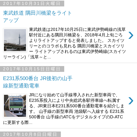
2017年10月31日火曜日
東武鉄道 隅田川橋梁をライト
アップ
›
東武鉄道は2017年10月25日に東武伊勢崎線の浅草
駅付近にある隅田川橋梁を、2018年4月上旬ごろ
よりライトアップすると発表しました。 スカイツ
リーとのコラボも見れる 隅田川橋梁とスカイツリ
ー ライトアップされるのは東武伊勢崎線(スカイツ
リーライン)「浅草～と...
2017年10月15日日曜日
E231系500番台 JR後初の山手
線新型通勤電車
›
JRになり始めて山手線導入された新型車両で、
E235系投入により中央総武各駅停車線へ転属す
る、JR東日本E231系500番台通勤電車を紹介しま
す。 山手線の新型車両 池袋駅へ入線する E231系
500番台 山手線のATCをデジタルタイプのD-ATC
に更新する際...
2017年10月8日日曜日