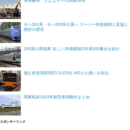
廃車解体 さよなら千代田線06系
キハ281系・キハ283系引退へ スーパー特急挑戦と妥協と
挫折の歴史
205系の異端車 珍しいJR相模線205系500番台を紹介
進む鉄道用前照灯のLED化 HIDとの違いを知る
関東私鉄2023年新型車両動向まとめ
スポンサーリンク