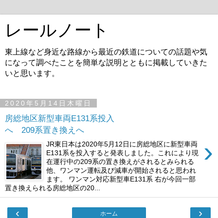
レールノート
東上線など身近な路線から最近の鉄道についての話題や気
になって調べたことを簡単な説明とともに掲載していきた
いと思います。
2020年5月14日木曜日
房総地区新型車両E131系投入
へ 209系置き換えへ
›
JR東日本は2020年5月12日に房総地区に新型車両
E131系を投入すると発表しました。これにより現
在運行中の209系の置き換えがされるとみられる
他、ワンマン運転及び減車が開始されると思われ
ます。 ワンマン対応新型車E131系 右が今回一部
置き換えられる房総地区の20...
‹
›
ホーム