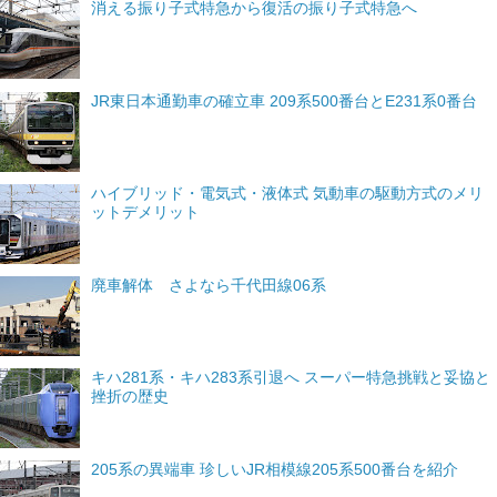
消える振り子式特急から復活の振り子式特急へ
JR東日本通勤車の確立車 209系500番台とE231系0番台
ハイブリッド・電気式・液体式 気動車の駆動方式のメリ
ットデメリット
廃車解体 さよなら千代田線06系
キハ281系・キハ283系引退へ スーパー特急挑戦と妥協と
挫折の歴史
205系の異端車 珍しいJR相模線205系500番台を紹介