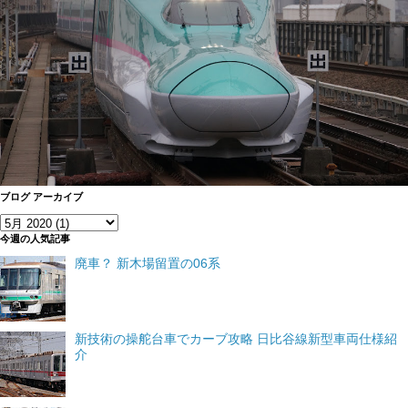
ブログ アーカイブ
今週の人気記事
廃車？ 新木場留置の06系
新技術の操舵台車でカーブ攻略 日比谷線新型車両仕様紹
介