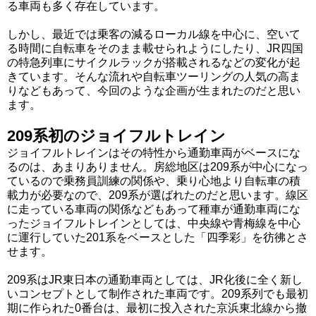
る車両も多く存在しています。
しかし、最近では乗客の減るローカル線を中心に、空いて
る時間に自転車をそのまま載せられようにしたり、JR四国
の特急列車にサイクルラックが搭載されるなどの変化が起
きています。そんな流れや自転車ツーリングの人気の高ま
りなどもあって、今回のような企画が生まれたのだと思い
ます。
209系初のジョイフルトレイン
ジョイフルトレインはその特性から通勤車両がベースにな
るのは、あまりありません。房総地区は209系が中心になっ
ているので乗務員訓練の関係や、乗り心地より自転車の積
載力が必要なので、209系が選ばれたのだと思います。線区
に走っている車両の関係などもあって種車が通勤車両にな
ったジョイフルトレインとしては、中央線や青梅線を中心
に運行していた201系をベースとした「四季彩」を彷彿とさ
せます。
209系はJR東日本の通勤車両としては、JR化後に全く新し
いコンセプトとして制作された車両です。209系列でも最初
期に作られた0番台は、最初に投入された京浜東北線から撤