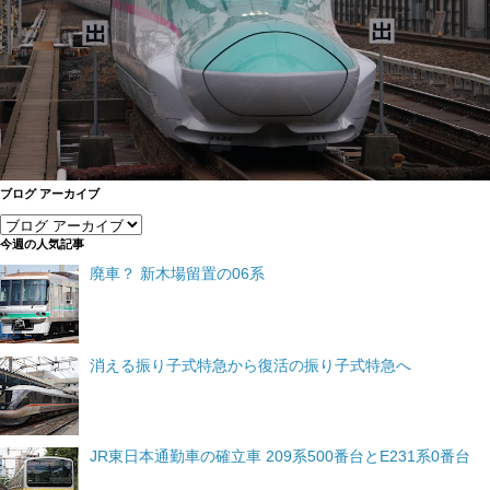
ブログ アーカイブ
今週の人気記事
廃車？ 新木場留置の06系
消える振り子式特急から復活の振り子式特急へ
JR東日本通勤車の確立車 209系500番台とE231系0番台