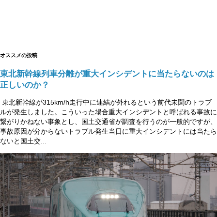
オススメの投稿
東北新幹線列車分離が重大インシデントに当たらないのは
正しいのか？
東北新幹線が315km/h走行中に連結が外れるという前代未聞のトラブ
ルが発生しました。こういった場合重大インシデントと呼ばれる事故に
繋がりかねない事象とし、国土交通省が調査を行うのが一般的ですが、
事故原因が分からないトラブル発生当日に重大インシデントには当たら
ないと国土交...