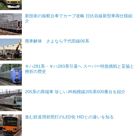
新技術の操舵台車でカーブ攻略 日比谷線新型車両仕様紹
介
廃車解体 さよなら千代田線06系
キハ281系・キハ283系引退へ スーパー特急挑戦と妥協と
挫折の歴史
205系の異端車 珍しいJR相模線205系500番台を紹介
進む鉄道用前照灯のLED化 HIDとの違いを知る