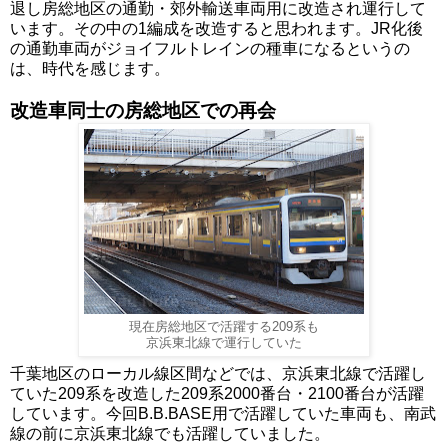
退し房総地区の通勤・郊外輸送車両用に改造され運行して
います。その中の1編成を改造すると思われます。JR化後
の通勤車両がジョイフルトレインの種車になるというの
は、時代を感じます。
改造車同士の房総地区での再会
現在房総地区で活躍する209系も
京浜東北線で運行していた
千葉地区のローカル線区間などでは、京浜東北線で活躍し
ていた209系を改造した209系2000番台・2100番台が活躍
しています。今回B.B.BASE用で活躍していた車両も、南武
線の前に京浜東北線でも活躍していました。