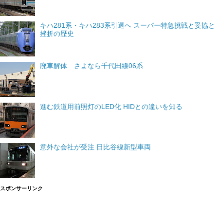
キハ281系・キハ283系引退へ スーパー特急挑戦と妥協と
挫折の歴史
廃車解体 さよなら千代田線06系
進む鉄道用前照灯のLED化 HIDとの違いを知る
意外な会社が受注 日比谷線新型車両
スポンサーリンク