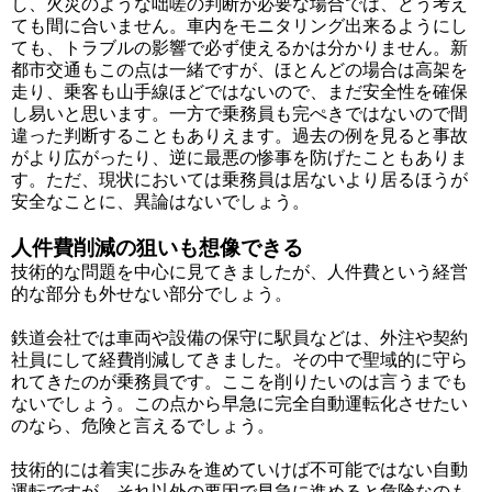
し、火災のような咄嗟の判断が必要な場合では、どう考え
ても間に合いません。車内をモニタリング出来るようにし
ても、トラブルの影響で必ず使えるかは分かりません。新
都市交通もこの点は一緒ですが、ほとんどの場合は高架を
走り、乗客も山手線ほどではないので、まだ安全性を確保
し易いと思います。一方で乗務員も完ぺきではないので間
違った判断することもありえます。過去の例を見ると事故
がより広がったり、逆に最悪の惨事を防げたこともありま
す。ただ、現状においては乗務員は居ないより居るほうが
安全なことに、異論はないでしょう。
人件費削減の狙いも想像できる
技術的な問題を中心に見てきましたが、人件費という経営
的な部分も外せない部分でしょう。
鉄道会社では車両や設備の保守に駅員などは、外注や契約
社員にして経費削減してきました。その中で聖域的に守ら
れてきたのが乗務員です。ここを削りたいのは言うまでも
ないでしょう。この点から早急に完全自動運転化させたい
のなら、危険と言えるでしょう。
技術的には着実に歩みを進めていけば不可能ではない自動
運転ですが、それ以外の要因で早急に進めると危険なのも