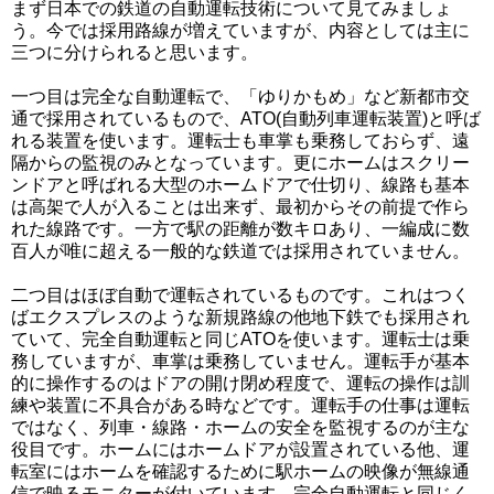
まず日本での鉄道の自動運転技術について見てみましょ
う。今では採用路線が増えていますが、内容としては主に
三つに分けられると思います。
一つ目は完全な自動運転で、「ゆりかもめ」など新都市交
通で採用されているもので、ATO(自動列車運転装置)と呼ば
れる装置を使います。運転士も車掌も乗務しておらず、遠
隔からの監視のみとなっています。更にホームはスクリー
ンドアと呼ばれる大型のホームドアで仕切り、線路も基本
は高架で人が入ることは出来ず、最初からその前提で作ら
れた線路です。一方で駅の距離が数キロあり、一編成に数
百人が唯に超える一般的な鉄道では採用されていません。
二つ目はほぼ自動で運転されているものです。これはつく
ばエクスプレスのような新規路線の他地下鉄でも採用され
ていて、完全自動運転と同じATOを使います。運転士は乗
務していますが、車掌は乗務していません。運転手が基本
的に操作するのはドアの開け閉め程度で、運転の操作は訓
練や装置に不具合がある時などです。運転手の仕事は運転
ではなく、列車・線路・ホームの安全を監視するのが主な
役目です。ホームにはホームドアが設置されている他、運
転室にはホームを確認するために駅ホームの映像が無線通
信で映るモニターが付いています。完全自動運転と同じく