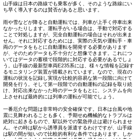
山手線は日本の路線でも乗客が多く、そのような路線にい
ち早く導入するのは賛否があると思います。
雨や雪などが降ると自動運転では、列車が上手く停車出来
なかったりします。運転手がいる場合は、手動で対応する
ことで対処しますが、完全自動運転の場合はそれが出来ま
せん。それに対応するためには、実際の天気や運転手・車
両のデータをもとに自動運転を開発する必要があります
が、そのためデータも不十分だと想像できます。これにつ
いてはデータの蓄積で段階的に対応する必要があるでしょ
う。山手線の最新型車両E235系には、様々な情報を記録す
るモニタリング装置が搭載されています。なので、現在の
運転の状況を記録し実現が比較的容易な第一段階に向けて
開発を行う。そして第一段階での自動運転の記録を取り続
け、対応出来なかった時のデータをもとに、システムを向
上させれば最終的には列車の運転が可能でしょう。
一番厄介な問題は非常時の安全確保です。日本は台風や地
震に見舞われることも多く、予期せぬ機械的なトラブルは
絶対に起きるもので、駅以外での緊急停止は避けられませ
ん。その時は駅から誘導員を派遣するわけですが、山手線
は駅の間が短いので比較的有利な条件ではあります。しか