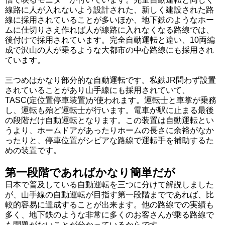
線路に人が入れないよう設計された、新しく建設された路
線に採用されていることが多いほか、地下鉄のようなホー
ムに仕切りさえ作れば人が線路に入れなくなる路線では、
後付けで採用されています。完全自動運転と違い、10両編
成で沢山の人が乗るような大都市の中心路線にも採用され
ています。
三つめはかなり部分的な自動運転です。私鉄JR問わず設置
されていることがあり山手線にも採用されていて、
TASC(定位置停車装置)が使われます。運転士と車掌が乗務
し、運転も殆ど運転士が行います。電車が駅に止まる最後
の段階だけ自動運転となります。この装置は自動運転とい
うより、ホームドアがあったりホームの長さに余裕がなか
ったりと、停車位置がシビアな路線で運転手を補助するた
めの装置です。
第一段階であればかなり簡単だが
日本で普及している自動運転を三つに分けて解説しました
が、山手線の自動運転が目指す第一段階までであれば、比
較的容易に達成することが出来ます。他の路線での実績も
多く、地下鉄のような非常に多くのお客さんが乗る路線で
も問題がないことが分かっているからです。