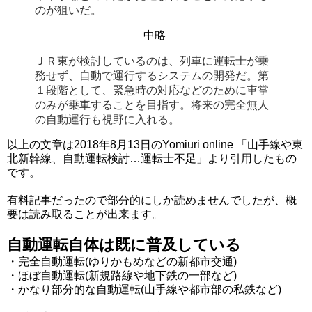
のが狙いだ。
中略
ＪＲ東が検討しているのは、列車に運転士が乗
務せず、自動で運行するシステムの開発だ。第
１段階として、緊急時の対応などのために車掌
のみが乗車することを目指す。将来の完全無人
の自動運行も視野に入れる。
以上の文章は2018年8月13日のYomiuri online 「山手線や東
北新幹線、自動運転検討…運転士不足」より引用したもの
です。
有料記事だったので部分的にしか読めませんでしたが、概
要は読み取ることが出来ます。
自動運転自体は既に普及している
・完全自動運転(ゆりかもめなどの新都市交通)
・ほぼ自動運転(新規路線や地下鉄の一部など)
・かなり部分的な自動運転(山手線や都市部の私鉄など)