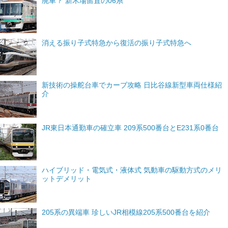
廃車？ 新木場留置の06系
消える振り子式特急から復活の振り子式特急へ
新技術の操舵台車でカーブ攻略 日比谷線新型車両仕様紹
介
JR東日本通勤車の確立車 209系500番台とE231系0番台
ハイブリッド・電気式・液体式 気動車の駆動方式のメリ
ットデメリット
205系の異端車 珍しいJR相模線205系500番台を紹介