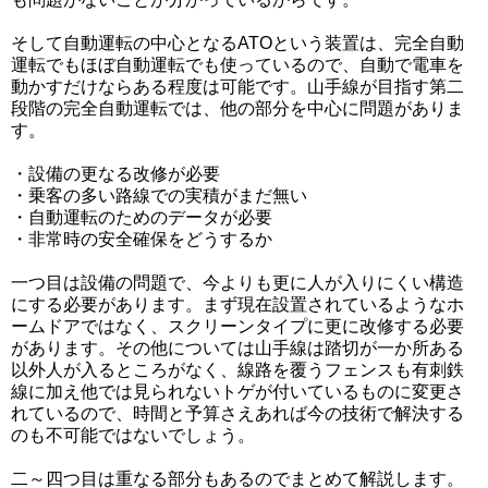
そして自動運転の中心となるATOという装置は、完全自動
運転でもほぼ自動運転でも使っているので、自動で電車を
動かすだけならある程度は可能です。山手線が目指す第二
段階の完全自動運転では、他の部分を中心に問題がありま
す。
・設備の更なる改修が必要
・乗客の多い路線での実積がまだ無い
・自動運転のためのデータが必要
・非常時の安全確保をどうするか
一つ目は設備の問題で、今よりも更に人が入りにくい構造
にする必要があります。まず現在設置されているようなホ
ームドアではなく、スクリーンタイプに更に改修する必要
があります。その他については山手線は踏切が一か所ある
以外人が入るところがなく、線路を覆うフェンスも有刺鉄
線に加え他では見られないトゲが付いているものに変更さ
れているので、時間と予算さえあれば今の技術で解決する
のも不可能ではないでしょう。
二～四つ目は重なる部分もあるのでまとめて解説します。