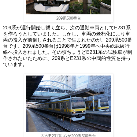
209系500番台
209系が運行開始し暫く立ち、次の通勤車両としてE231系
を作ろうとしていました。しかし、車両の老朽化により車
両の投入が前倒しされることで生まれたのが、209系500番
台です。209系500番台は1998年と1999年へ中央総武緩行
線へ投入されました。その頃ちょうどE231系の試験車が制
作されたいたために、209系とE231系の中間的性質を持っ
ています。
左がE231系 右が209系500番台