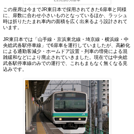
E231系の6扉車
この座席は今までJR東日本で採用されてきた6扉車と同様
に、扉数に合わせ小さいものとなっているほか、ラッシュ
時は折りたたまれ車内の面積を広く出来るよう設計されて
います。
JR東日本では「山手線・京浜東北線・埼京線・横浜線・中
央総武各駅停車線」で6扉車を運行していましたが、高齢化
による通勤客減少・ホームドア設置・列車の増発による混
雑緩和などにより廃止されていきました。現在では中央総
武各駅停車線のみでの運行で、これもまもなく無くなる見
込みです。