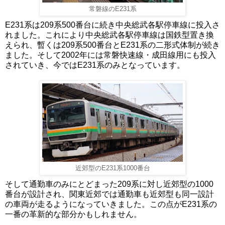
常磐線のE231系
E231系は209系500番台に続き中央総武各駅停車線に投入さ
れました。これにより中央総武各駅停車線は国鉄型置き換
えられ、暫くは209系500番台とE231系の二形式体制が続き
ました。そして2002年には常磐快速線・成田線用にも投入
されていき、今ではE231系のみとなっています。
近郊型のE231系1000番台
そして通勤車のみにとどまった209系に対し近郊型の1000
番台が設計され、関東近郊では通勤車も近郊型も同一設計
の車両が走るようになっていきました。この点がE231系の
一番の革新的な部分かもしれません。