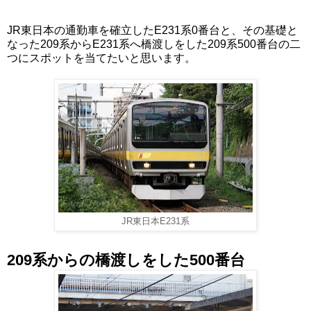
JR東日本の通勤車を確立したE231系0番台と、その基礎と
なった209系からE231系へ橋渡しをした209系500番台の二
つにスポットを当てたいと思います。
JR東日本E231系
209系からの橋渡しをした500番台