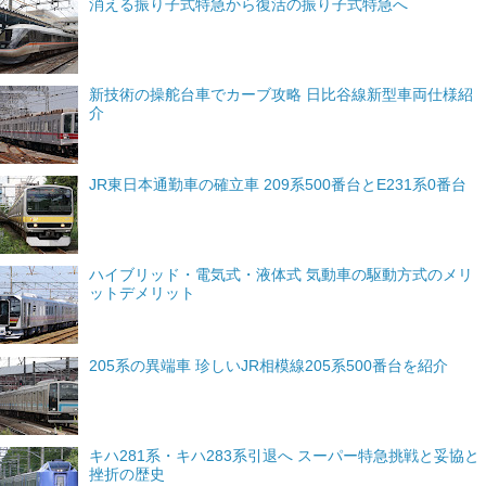
消える振り子式特急から復活の振り子式特急へ
新技術の操舵台車でカーブ攻略 日比谷線新型車両仕様紹
介
JR東日本通勤車の確立車 209系500番台とE231系0番台
ハイブリッド・電気式・液体式 気動車の駆動方式のメリ
ットデメリット
205系の異端車 珍しいJR相模線205系500番台を紹介
キハ281系・キハ283系引退へ スーパー特急挑戦と妥協と
挫折の歴史