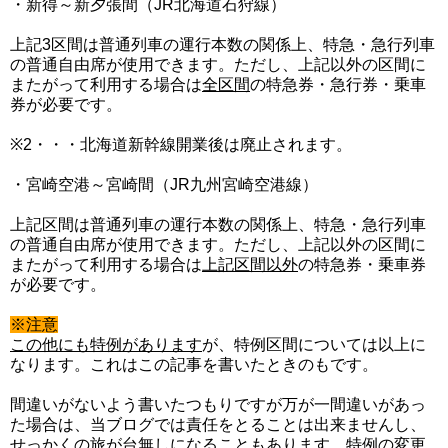
・新得～新夕張間（JR北海道石狩線）
上記3区間は普通列車の運行本数の関係上、特急・急行列車
の普通自由席が使用できます。ただし、上記以外の区間に
またがって利用する場合は
全区間
の特急券・急行券・乗車
券が必要です。
※2・・・北海道新幹線開業後は廃止されます。
・宮崎空港～宮崎間（JR九州宮崎空港線）
上記区間は普通列車の運行本数の関係上、特急・急行列車
の普通自由席が使用できます。ただし、上記以外の区間に
またがって利用する場合は
上記区間以外
の特急券・乗車券
が必要です。
※注意
この他にも特例があります
が、特例区間については以上に
なります。これはこの記事を書いたときのもです。
間違いがないよう書いたつもりですが万が一間違いがあっ
た場合は、当ブログでは責任をとることは出来ませんし、
せっかくの旅が台無しになることもあります。特例の変更