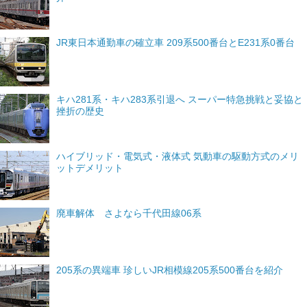
JR東日本通勤車の確立車 209系500番台とE231系0番台
キハ281系・キハ283系引退へ スーパー特急挑戦と妥協と
挫折の歴史
ハイブリッド・電気式・液体式 気動車の駆動方式のメリ
ットデメリット
廃車解体 さよなら千代田線06系
205系の異端車 珍しいJR相模線205系500番台を紹介