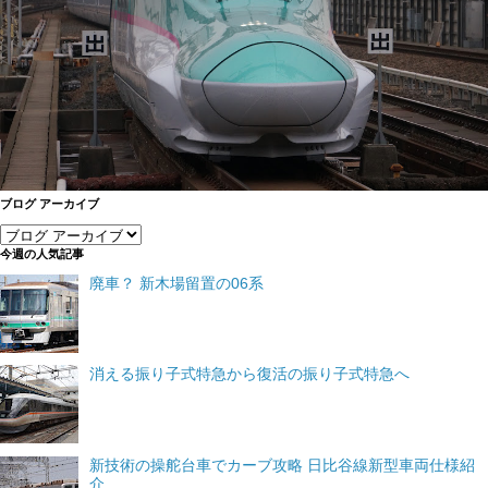
ブログ アーカイブ
今週の人気記事
廃車？ 新木場留置の06系
消える振り子式特急から復活の振り子式特急へ
新技術の操舵台車でカーブ攻略 日比谷線新型車両仕様紹
介