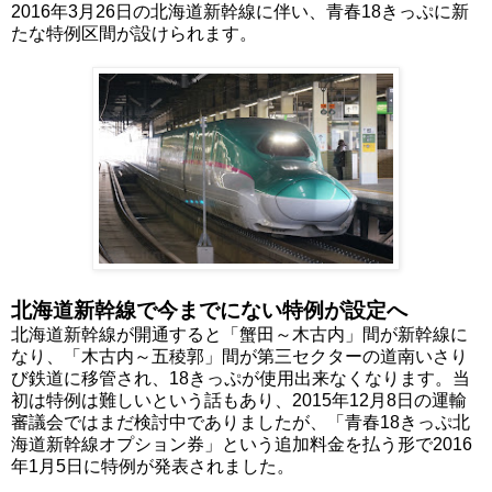
2016年3月26日の北海道新幹線に伴い、青春18きっぷに新
たな特例区間が設けられます。
北海道新幹線で今までにない特例が設定へ
北海道新幹線が開通すると「蟹田～木古内」間が新幹線に
なり、「木古内～五稜郭」間が第三セクターの道南いさり
び鉄道に移管され、18きっぷが使用出来なくなります。当
初は特例は難しいという話もあり、2015年12月8日の運輸
審議会ではまだ検討中でありましたが、「青春18きっぷ北
海道新幹線オプション券」という追加料金を払う形で2016
年1月5日に特例が発表されました。