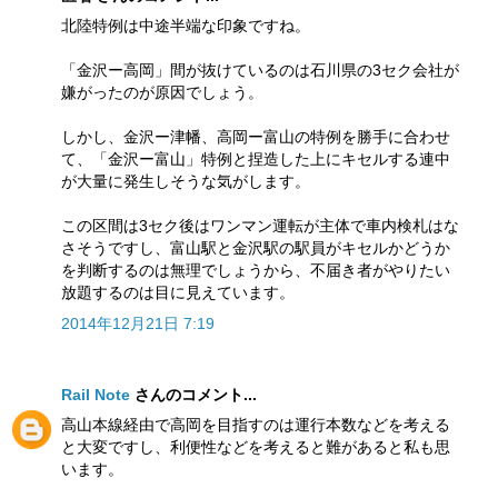
北陸特例は中途半端な印象ですね。
「金沢ー高岡」間が抜けているのは石川県の3セク会社が
嫌がったのが原因でしょう。
しかし、金沢ー津幡、高岡ー富山の特例を勝手に合わせ
て、「金沢ー富山」特例と捏造した上にキセルする連中
が大量に発生しそうな気がします。
この区間は3セク後はワンマン運転が主体で車内検札はな
さそうですし、富山駅と金沢駅の駅員がキセルかどうか
を判断するのは無理でしょうから、不届き者がやりたい
放題するのは目に見えています。
2014年12月21日 7:19
Rail Note
さんのコメント...
高山本線経由で高岡を目指すのは運行本数などを考える
と大変ですし、利便性などを考えると難があると私も思
います。