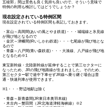
五稜郭」間は景色も良く気持ち良いので、そういう意味で
特例の利用も検討してはどうでしょうか？
現在設定されている特例区間
現在設定されている特例区間も表記しておきます。
・富山～高岡間(あいの風とやま鉄道)・・・城端線と氷見線
が飛び地となるので
・金沢～津幡間(IRいしかわ鉄道)・・・七尾線が飛び地とな
るので
・青森～八戸間(青い森鉄道)・・・大湊線、八戸線が飛び地
となるため※1
東宝新幹線・北陸新幹線が延伸することで第三セクターに
なったため、JRの飛び地路線が生まれました。そのため、
第三セクター駅で途中下車せずJR線へ乗り継ぐ場合は普
通・快速列車が使用できます。
※1・・・野辺地駅は除く
・青森～新青森間(JR東日本奥羽本線)
・木古内～蟹田間（JR北海道津軽海峡線）※2