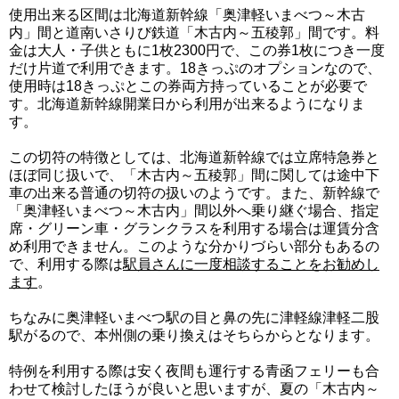
使用出来る区間は北海道新幹線「奥津軽いまべつ～木古
内」間と道南いさりび鉄道「木古内～五稜郭」間です。料
金は大人・子供ともに1枚2300円で、この券1枚につき一度
だけ片道で利用できます。18きっぷのオプションなので、
使用時は18きっぷとこの券両方持っていることが必要で
す。北海道新幹線開業日から利用が出来るようになりま
す。
この切符の特徴としては、北海道新幹線では立席特急券と
ほぼ同じ扱いで、「木古内～五稜郭」間に関しては途中下
車の出来る普通の切符の扱いのようです。また、新幹線で
「奥津軽いまべつ～木古内」間以外へ乗り継ぐ場合、指定
席・グリーン車・グランクラスを利用する場合は運賃分含
め利用できません。このような分かりづらい部分もあるの
で、利用する際は
駅員さんに一度相談することをお勧めし
ます
。
ちなみに奥津軽いまべつ駅の目と鼻の先に津軽線津軽二股
駅がるので、本州側の乗り換えはそちらからとなります。
特例を利用する際は安く夜間も運行する青函フェリーも合
わせて検討したほうが良いと思いますが、夏の「木古内～