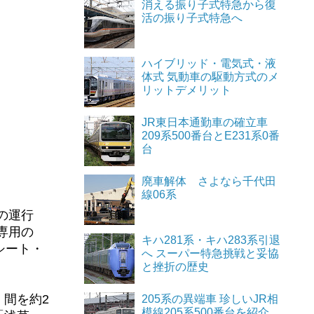
消える振り子式特急から復
活の振り子式特急へ
ハイブリッド・電気式・液
体式 気動車の駆動方式のメ
リットデメリット
JR東日本通勤車の確立車
209系500番台とE231系0番
台
廃車解体 さよなら千代田
線06系
の運行
専用の
キハ281系・キハ283系引退
シート・
へ スーパー特急挑戦と妥協
と挫折の歴史
」間を約2
205系の異端車 珍しいJR相
模線205系500番台を紹介