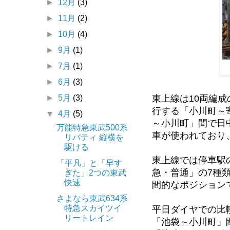
►
12月
(3)
►
11月
(2)
►
10月
(4)
►
9月
(1)
►
7月
(1)
►
6月
(3)
東上線は10両編
►
5月
(3)
行する「小川町～
▼
4月
(5)
～小川町」間で日
万能特急東武500系
車が使われており
リバティ 縦横を
駆ける
東上線では停車駅
「平凡」と「早す
急・普通」の7種
ぎた」2つの東武
快速
間的なポジション
さよなら東武634系
特急スカイツイ
平日ダイヤでの比
リートレイン
「池袋～小川町」