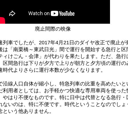
廃止間際の映像
列車でしたが、2017年4月21日のダイヤ改正で廃止が
後は「南栗橋～東武日光」間で運行を開始する急行と区
ティけごん・会津」が代わりを果たします。ただ、急行
、区間急行は下りが夕方で上りが朝方と夕方頃の運行の
速時代よりさらに運行本数が少なくなります。
で沿線人口自体が縮小し、特急列車の比重を高めたいと
だ利用者としては、お手軽かつ快適な専用車両を使った
、やはり不便なものです。特に日中は代替となる急行・
れないのは、特に不便です。時代ということなのでしょ
念という他ありません。