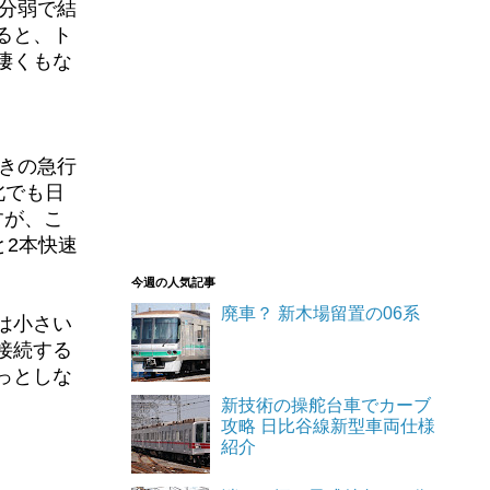
0分弱で結
ると、ト
凄くもな
行きの急行
北でも日
すが、こ
と2本快速
今週の人気記事
廃車？ 新木場留置の06系
は小さい
接続する
っとしな
新技術の操舵台車でカーブ
攻略 日比谷線新型車両仕様
紹介