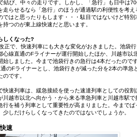
分で結び、中々の走りです。しかし、「急行」も日中は7
を走らせるなら「急行」のほうが通過駅の利便性を考え
のではと思ったりもします・・・駄目ではないけど特別
を持つのが東上線快速だと思います。
らしくなった?
線大改正で、快速列車にも大きな変化がおきました。池袋
都心線直通のFライナーが運行開始したほか、川越市以
開始しました。今まで池袋行きの急行は4本だったので
直通のFライナーとし、池袋行きが減った分を2本の準急
たのです。
で快速列車は、緩急接続を使った速達列車としての役割
が川越市以北へ向かう・から来る準急列車と川越市駅で
急行を補う列車として重要性が高まりました。今までぱ
、少しだけらしくなってきたのではないでしょうか。
快速