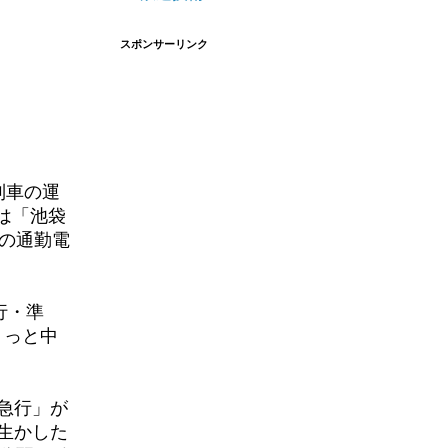
スポンサーリンク
列車の運
は「池袋
成の通勤電
行・準
ょっと中
急行」が
生かした