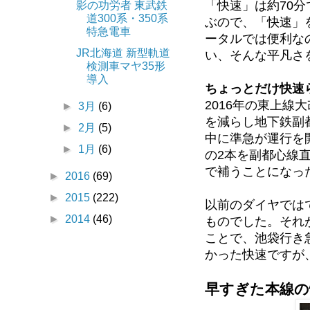
「快速」は約70
影の功労者 東武鉄
道300系・350系
ぶので、「快速」
特急電車
ータルでは便利な
JR北海道 新型軌道
い、そんな平凡さ
検測車マヤ35形
導入
ちょっとだけ快速
2016年の東上
►
3月
(6)
を減らし地下鉄副
►
2月
(5)
中に準急が運行を
►
1月
(6)
の2本を副都心線
で補うことになっ
►
2016
(69)
►
2015
(222)
以前のダイヤでは
►
2014
(46)
ものでした。それ
ことで、池袋行き
かった快速ですが
早すぎた本線の