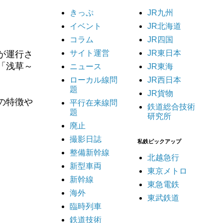
きっぷ
JR九州
イベント
JR北海道
コラム
JR四国
サイト運営
JR東日本
が運行さ
「浅草～
ニュース
JR東海
ローカル線問
JR西日本
題
JR貨物
の特徴や
平行在来線問
鉄道総合技術
題
研究所
廃止
撮影日誌
私鉄ピックアップ
整備新幹線
北越急行
新型車両
東京メトロ
新幹線
東急電鉄
海外
東武鉄道
臨時列車
鉄道技術