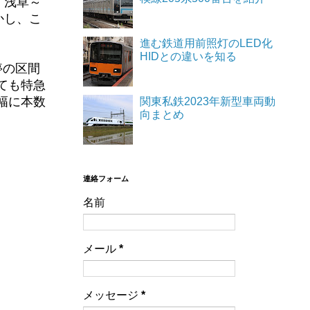
「浅草～
かし、こ
進む鉄道用前照灯のLED化
HIDとの違いを知る
停の区間
ても特急
幅に本数
関東私鉄2023年新型車両動
向まとめ
連絡フォーム
名前
メール
*
メッセージ
*