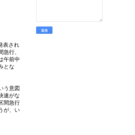
発表され
間急行、
は午前中
みとな
いう意図
快速がな
区間急行
うが、い