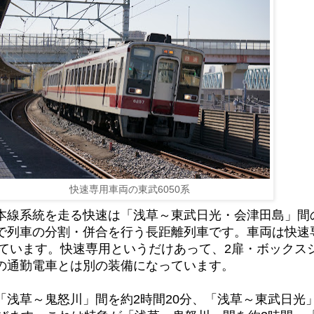
快速専用車両の東武6050系
本線系統を走る快速は「浅草～東武日光・会津田島」間
で列車の分割・併合を行う長距離列車です。車両は快速
されています。快速専用というだけあって、2扉・ボックス
の通勤電車とは別の装備になっています。
「浅草～鬼怒川」間を約2時間20分、「浅草～東武日光