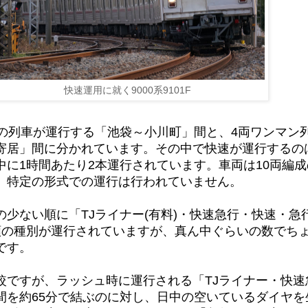
快速運用に就く9000系9101F
成の列車が運行する「池袋～小川町」間と、4両ワンマン
寄居」間に分かれています。その中で快速が運行するの
中に1時間あたり2本運行されています。車両は10両編
、特定の形式での運行は行われていません。
の少ない順に「TJライナー(有料)・快速急行・快速・急
類の種別が運行されていますが、真ん中ぐらいの数でち
です。
較ですが、ラッシュ時に運行される「TJライナー・快速
間を約65分で結ぶのに対し、日中の空いているダイヤを