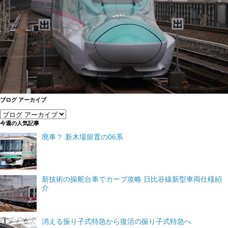
ブログ アーカイブ
今週の人気記事
廃車？ 新木場留置の06系
新技術の操舵台車でカーブ攻略 日比谷線新型車両仕様紹
介
消える振り子式特急から復活の振り子式特急へ