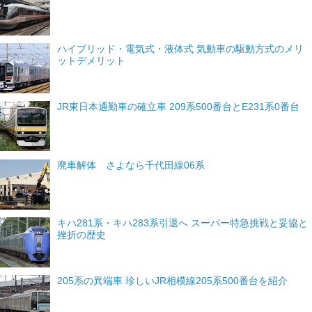
ハイブリッド・電気式・液体式 気動車の駆動方式のメリ
ットデメリット
JR東日本通勤車の確立車 209系500番台とE231系0番台
廃車解体 さよなら千代田線06系
キハ281系・キハ283系引退へ スーパー特急挑戦と妥協と
挫折の歴史
205系の異端車 珍しいJR相模線205系500番台を紹介