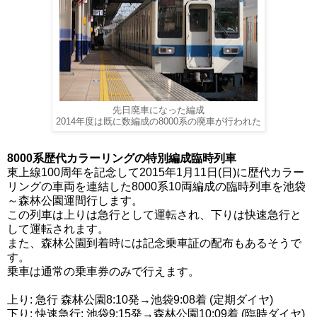
先日廃車になった編成
2014年度は既に数編成の8000系の廃車が行われた
8000系歴代カラーリングの特別編成臨時列車
東上線100周年を記念して2015年1月11日(日)に歴代カラー
リングの車両を連結した8000系10両編成の臨時列車を池袋
～森林公園運間行します。
この列車は上りは急行として運転され、下りは快速急行と
して運転されます。
また、森林公園到着時には記念乗車証の配布もあるそうで
す。
乗車は通常の乗車券のみで行えます。
上り: 急行 森林公園8:10発→池袋9:08着 (定期ダイヤ)
下り: 快速急行: 池袋9:15発→森林公園10:09着 (臨時ダイヤ)