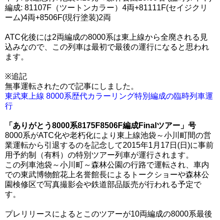
編成: 81107F（ツートンカラー）4両+81111F(セイジクリ
ーム)4両+8506F(現行塗装)2両
ATC化後には2両編成の8000系は東上線から全廃される見
込みなので、この列車は最初で最後の運行になると思われ
ます。
※追記
無事運転されたので記事にしました。
東武東上線 8000系歴代カラーリング特別編成の臨時列車運
行
「ありがとう8000系8175F8506F編成Finalツアー」号
8000系がATC化や老朽化により東上線池袋～小川町間の営
業運転から引退するのを記念して2015年1月17日(日)に事前
用予約制（有料）の特別ツアー列車が運行されます。
この列車池袋～小川町～森林公園の行路で運転され、車内
での東武博物館花上名誉館長によるトークショーや森林公
園検修区で写真撮影会や鉄道部品販売が行われる予定で
す。
プレリリースによるとこのツアーが10両編成の8000系最後