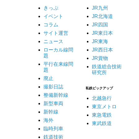
。
きっぷ
JR九州
イベント
JR北海道
コラム
JR四国
サイト運営
JR東日本
ニュース
JR東海
ローカル線問
JR西日本
題
JR貨物
平行在来線問
鉄道総合技術
題
研究所
廃止
撮影日誌
私鉄ピックアップ
整備新幹線
北越急行
新型車両
東京メトロ
新幹線
東急電鉄
海外
東武鉄道
臨時列車
鉄道技術