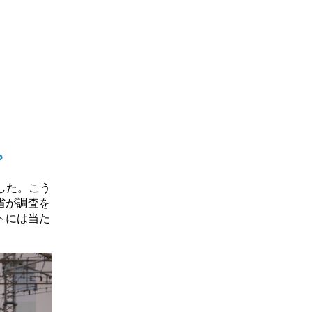
？
した。こう
省が調査を
トには当た