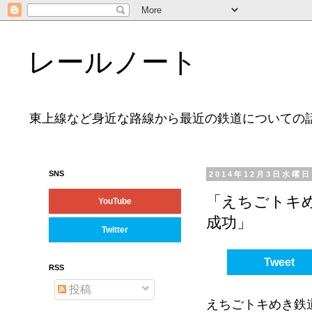
レールノート
東上線など身近な路線から最近の鉄道についての
SNS
2014年12月3日水曜日
「えちごトキめ
YouTube
成功」
Twitter
Tweet
RSS
投稿
えちごトキめき鉄