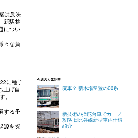
案は反映
。新駅整
題につい
様々な負
今週の人気記事
22に種子
廃車？ 新木場留置の06系
ち上げ自
です。
帰還する予
新技術の操舵台車でカーブ
攻略 日比谷線新型車両仕様
紹介
起源を探