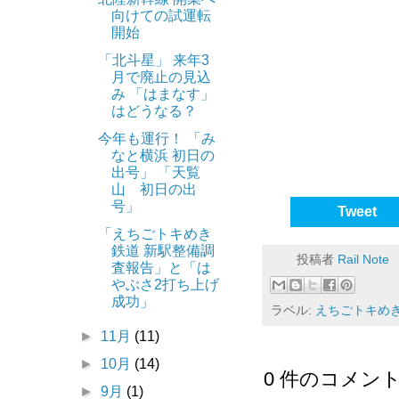
向けての試運転
開始
「北斗星」 来年3
月で廃止の見込
み 「はまなす」
はどうなる？
今年も運行！ 「み
なと横浜 初日の
出号」 「天覧
山 初日の出
号」
Tweet
「えちごトキめき
鉄道 新駅整備調
投稿者
Rail Note
査報告」と「は
やぶさ2打ち上げ
成功」
ラベル:
えちごトキめ
►
11月
(11)
►
10月
(14)
0 件のコメント
►
9月
(1)