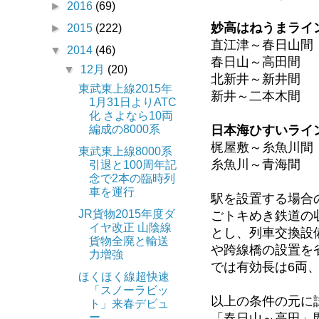
►
2016
(69)
妙高はねうまライン
►
2015
(222)
直江津～春日山間
▼
2014
(46)
春日山～高田間
▼
12月
(20)
北新井～新井間
東武東上線2015年
新井～二本木間
1月31日よりATC
化 さよなら10両
日本海ひすいライン
編成の8000系
梶屋敷～糸魚川間
東武東上線8000系
糸魚川～青海間
引退と100周年記
念で2本の臨時列
車を運行
駅を設置する場合
JR貨物2015年度ダ
ごトキめき鉄道の
イヤ改正 山陰線
とし、列車交換設
貨物全廃と輸送
や跨線橋の設置を
力増強
では有効長は6両
ほくほく線超快速
「スノーラビッ
以上の条件の元に
ト」来春デビュ
「春日山～高田」
ー