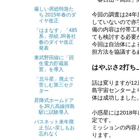
厳しい房総特急た
今回の調査は24
ち 2015年春のダ
イヤ改正
していないので赤
備の内容は付帯工
「はまなす」「485
系」存続 JR各社
ても検討する必要
春のダイヤ改正
今回は自治体によ
発表
担方法を協議する
東武野田線に「回
生電力貯蔵装
はやぶさ2打ち
置」を導入
「北斗星」廃止で
話は変りますが12
苦しむ第三セク
島宇宙センターよ
ター
体は成功しました。
昇降式ホームドア
をJR八高線拝島
小惑星には2018
駅に試験導入
定です。
パスネット来年廃
ミッションの内容
止 払い戻しもお
忘れなく
ります。