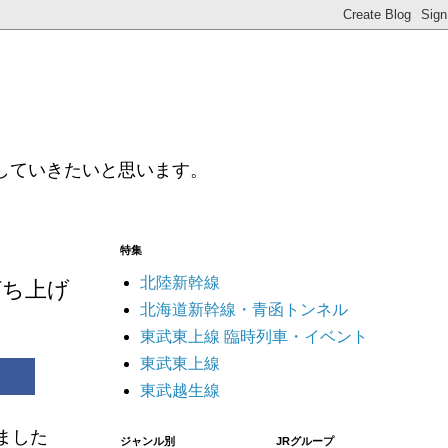
していきたいと思います。
特集
北陸新幹線
打ち上げ
北海道新幹線・青函トンネル
東武東上線 臨時列車・イベント
東武東上線
東武越生線
ました
ジャンル別
JRグループ