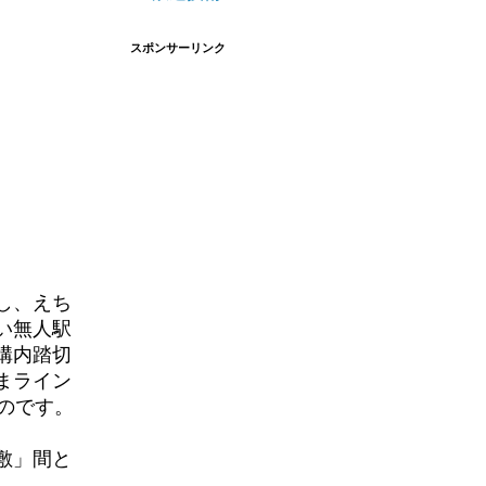
スポンサーリンク
し、えち
い無人駅
構内踏切
まライン
のです。
敷」間と