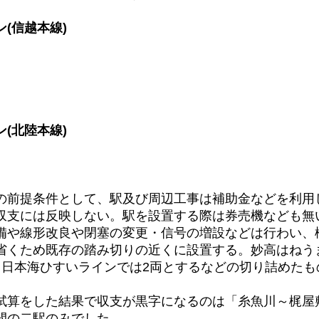
(信越本線)
(北陸本線)
の前提条件として、駅及び周辺工事は補助金などを利用
収支には反映しない。駅を設置する際は券売機なども無
備や線形改良や閉塞の変更・信号の増設などは行わい、
省くため既存の踏み切りの近くに設置する。妙高はねう
、日本海ひすいラインでは2両とするなどの切り詰めたも
試算をした結果で収支が黒字になるのは「糸魚川～梶屋
間の二駅のみでした。