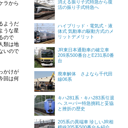
消える振り子式特急から復
ケラから
活の振り子式特急へ
るようだ
ハイブリッド・電気式・液
ような星
体式 気動車の駆動方式のメ
リットデメリット
るので
人類は地
JR東日本通勤車の確立車
ないので
209系500番台とE231系0番
台
っかけが
廃車解体 さよなら千代田
今回は何
線06系
キハ281系・キハ283系引退
へ スーパー特急挑戦と妥協
と挫折の歴史
205系の異端車 珍しいJR相
模線205系500番台を紹介