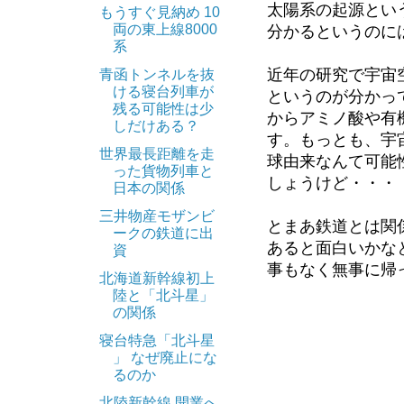
太陽系の起源とい
もうすぐ見納め 10
両の東上線8000
分かるというのに
系
近年の研究で宇宙
青函トンネルを抜
ける寝台列車が
というのが分かっ
残る可能性は少
からアミノ酸や有
しだけある？
す。もっとも、宇
世界最長距離を走
球由来なんて可能
った貨物列車と
しょうけど・・・
日本の関係
三井物産モザンビ
とまあ鉄道とは関
ークの鉄道に出
あると面白いかな
資
事もなく無事に帰
北海道新幹線初上
陸と「北斗星」
の関係
寝台特急「北斗星
」 なぜ廃止にな
るのか
北陸新幹線 開業へ