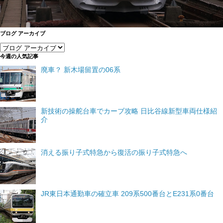
ブログ アーカイブ
今週の人気記事
廃車？ 新木場留置の06系
新技術の操舵台車でカーブ攻略 日比谷線新型車両仕様紹
介
消える振り子式特急から復活の振り子式特急へ
JR東日本通勤車の確立車 209系500番台とE231系0番台