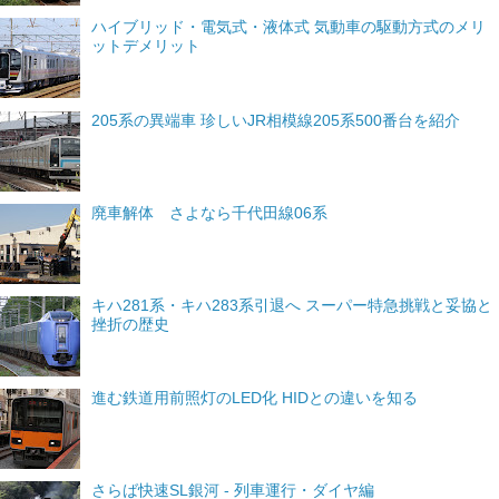
ハイブリッド・電気式・液体式 気動車の駆動方式のメリ
ットデメリット
205系の異端車 珍しいJR相模線205系500番台を紹介
廃車解体 さよなら千代田線06系
キハ281系・キハ283系引退へ スーパー特急挑戦と妥協と
挫折の歴史
進む鉄道用前照灯のLED化 HIDとの違いを知る
さらば快速SL銀河 - 列車運行・ダイヤ編