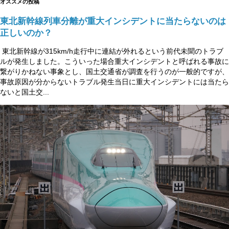
オススメの投稿
東北新幹線列車分離が重大インシデントに当たらないのは
正しいのか？
東北新幹線が315km/h走行中に連結が外れるという前代未聞のトラブ
ルが発生しました。こういった場合重大インシデントと呼ばれる事故に
繋がりかねない事象とし、国土交通省が調査を行うのが一般的ですが、
事故原因が分からないトラブル発生当日に重大インシデントには当たら
ないと国土交...