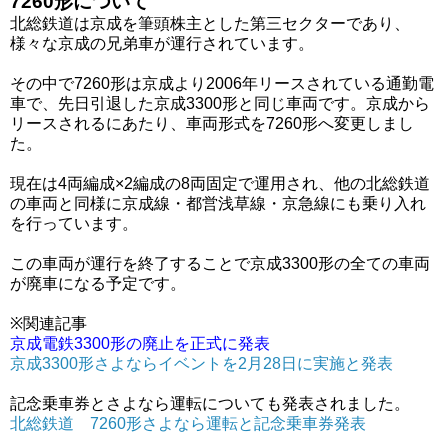
7260形について
北総鉄道は京成を筆頭株主とした第三セクターであり、
様々な京成の兄弟車が運行されています。
その中で7260形は京成より2006年リースされている通勤電
車で、先日引退した京成3300形と同じ車両です。京成から
リースされるにあたり、車両形式を7260形へ変更しまし
た。
現在は4両編成×2編成の8両固定で運用され、他の北総鉄道
の車両と同様に京成線・都営浅草線・京急線にも乗り入れ
を行っています。
この車両が運行を終了することで京成3300形の全ての車両
が廃車になる予定です。
※関連記事
京成電鉄3300形の廃止を正式に発表
京成3300形さよならイベントを2月28日に実施と発表
記念乗車券とさよなら運転についても発表されました。
北総鉄道 7260形さよなら運転と記念乗車券発表