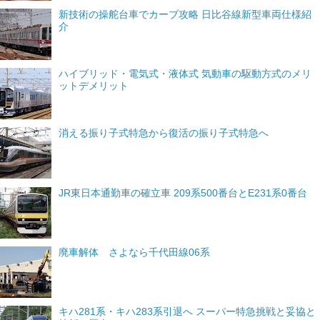
新技術の操舵台車でカーブ攻略 日比谷線新型車両仕様紹
介
ハイブリッド・電気式・液体式 気動車の駆動方式のメリ
ットデメリット
消える振り子式特急から復活の振り子式特急へ
JR東日本通勤車の確立車 209系500番台とE231系0番台
廃車解体 さよなら千代田線06系
キハ281系・キハ283系引退へ スーパー特急挑戦と妥協と