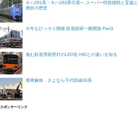
キハ281系・キハ283系引退へ スーパー特急挑戦と妥協と
挫折の歴史
今年もひっそり開催 鉄道総研一般開放 Part3
進む鉄道用前照灯のLED化 HIDとの違いを知る
廃車解体 さよなら千代田線06系
スポンサーリンク