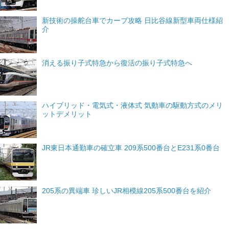
新技術の操舵台車でカーブ攻略 日比谷線新型車両仕様紹
介
消える振り子式特急から復活の振り子式特急へ
ハイブリッド・電気式・液体式 気動車の駆動方式のメリ
ットデメリット
JR東日本通勤車の確立車 209系500番台とE231系0番台
205系の異端車 珍しいJR相模線205系500番台を紹介