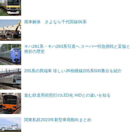
廃車解体 さよなら千代田線06系
キハ281系・キハ283系引退へ スーパー特急挑戦と妥協と
挫折の歴史
205系の異端車 珍しいJR相模線205系500番台を紹介
進む鉄道用前照灯のLED化 HIDとの違いを知る
関東私鉄2023年新型車両動向まとめ