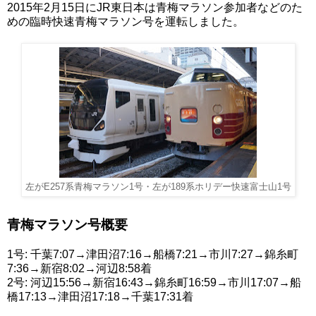
2015年2月15日にJR東日本は青梅マラソン参加者などのた
めの臨時快速青梅マラソン号を運転しました。
左がE257系青梅マラソン1号・左が189系ホリデー快速富士山1号
青梅マラソン号概要
1号: 千葉7:07→津田沼7:16→船橋7:21→市川7:27→錦糸町
7:36→新宿8:02→河辺8:58着
2号: 河辺15:56→新宿16:43→錦糸町16:59→市川17:07→船
橋17:13→津田沼17:18→千葉17:31着