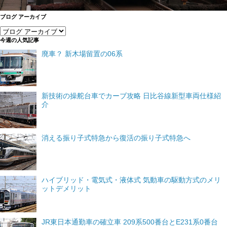
ブログ アーカイブ
今週の人気記事
廃車？ 新木場留置の06系
新技術の操舵台車でカーブ攻略 日比谷線新型車両仕様紹
介
消える振り子式特急から復活の振り子式特急へ
ハイブリッド・電気式・液体式 気動車の駆動方式のメリ
ットデメリット
JR東日本通勤車の確立車 209系500番台とE231系0番台