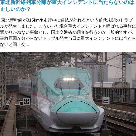
東北新幹線列車分離が重大インシデントに当たらないのは
正しいのか？
東北新幹線が315km/h走行中に連結が外れるという前代未聞のトラブ
ルが発生しました。こういった場合重大インシデントと呼ばれる事故に
繋がりかねない事象とし、国土交通省が調査を行うのが一般的ですが、
事故原因が分からないトラブル発生当日に重大インシデントには当たら
ないと国土交...